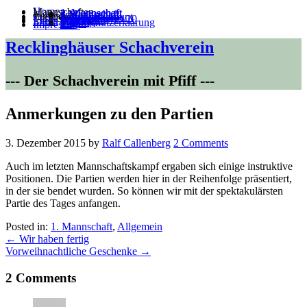
Home
Mannschaften
1. Mannschaft
2. Mannschaft
3.Mannschaft
4.Mannschaft
5.Mannschaft
Jugend
Villa Kunterbunt
Training
Turniere
Süder-Blitz 19/20
VM 22/23
Links
Intern
Satzung
Datenschutzerklärung
Login
111
Impressum
Recklinghäuser Schachverein
--- Der Schachverein mit Pfiff ---
Anmerkungen zu den Partien
3. Dezember 2015
by
Ralf Callenberg
2 Comments
Auch im letzten Mannschaftskampf ergaben sich einige instruktive
Positionen. Die Partien werden hier in der Reihenfolge präsentiert,
in der sie bendet wurden. So können wir mit der spektakulärsten
Partie des Tages anfangen.
Posted in:
1. Mannschaft
,
Allgemein
←
Wir haben fertig
Vorweihnachtliche Geschenke
→
2 Comments