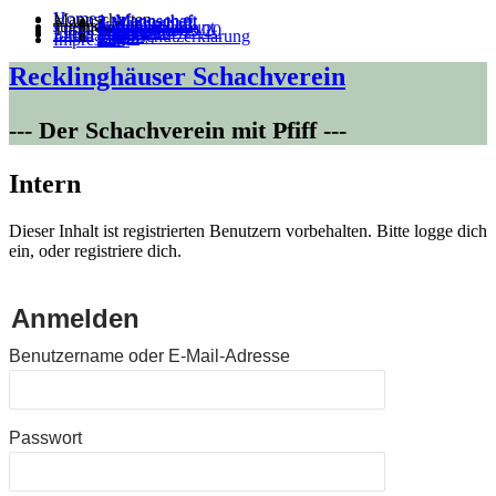
Home
Mannschaften
1. Mannschaft
2. Mannschaft
3.Mannschaft
4.Mannschaft
5.Mannschaft
Jugend
Villa Kunterbunt
Training
Turniere
Süder-Blitz 19/20
VM 22/23
Links
Intern
Satzung
Datenschutzerklärung
Login
111
Impressum
Recklinghäuser Schachverein
--- Der Schachverein mit Pfiff ---
Intern
Dieser Inhalt ist registrierten Benutzern vorbehalten. Bitte logge dich
ein, oder registriere dich.
Anmelden
Benutzername oder E-Mail-Adresse
Passwort