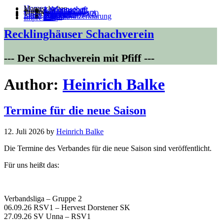
Home
Mannschaften
1. Mannschaft
2. Mannschaft
3.Mannschaft
4.Mannschaft
5.Mannschaft
Jugend
Villa Kunterbunt
Training
Turniere
Süder-Blitz 19/20
VM 22/23
Links
Intern
Satzung
Datenschutzerklärung
Login
111
Impressum
Recklinghäuser Schachverein
--- Der Schachverein mit Pfiff ---
Author:
Heinrich Balke
Termine für die neue Saison
12. Juli 2026
by
Heinrich Balke
Die Termine des Verbandes für die neue Saison sind veröffentlicht.
Für uns heißt das:
Verbandsliga – Gruppe 2
06.09.26 RSV1 – Hervest Dorstener SK
27.09.26 SV Unna – RSV1