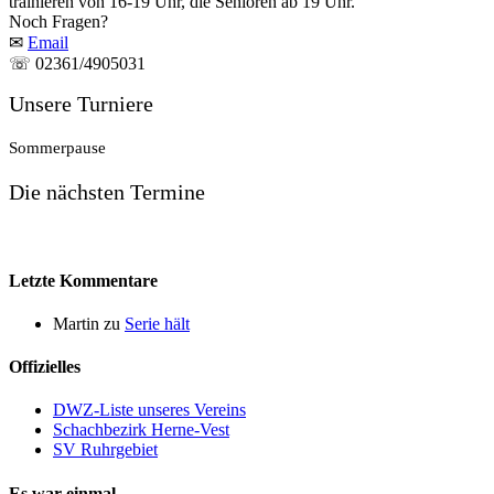
trainieren von 16-19 Uhr, die Senioren ab 19 Uhr.
Noch Fragen?
✉
Email
☏ 02361/4905031
Unsere Turniere
Sommerpause
Die nächsten Termine
Letzte Kommentare
Martin
zu
Serie hält
Offizielles
DWZ-Liste unseres Vereins
Schachbezirk Herne-Vest
SV Ruhrgebiet
Es war einmal…