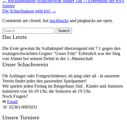
←
Recklinghäuser Schachwoche finaler Tag 7! Ergebnisse der RSV
Spieler
Die Schachsaison geht los!
→
Comments are closed, but
trackbacks
and pingbacks are open.
Das Letzte
Die Erste gewinnt ihr Auftaktspiel überzeugend mit 7:1 gegen den
ersatzgeschwächten Gegner "Unser Fritz" Erfreulich war der Sieg
von Ahmet bei seinem Debüt in der 1.-Mannschaft
Unser Schachverein
Ob Anfänger oder Fortgeschrittener, ob jung oder alt - in unserem
Verein findet jeder den passenden Spielpartner!
Wir spielen jeden Freitag im Bürgerhaus Süd . Kinder und Junioren
trainieren von 16-19 Uhr, die Senioren ab 19 Uhr.
Noch Fragen?
✉
Email
☏ 02361/4905031
Unsere Turniere