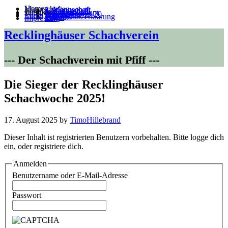
Home
Mannschaften
1. Mannschaft
2. Mannschaft
3.Mannschaft
4.Mannschaft
5.Mannschaft
Jugend
Villa Kunterbunt
Training
Turniere
Süder-Blitz 19/20
VM 22/23
Links
Intern
Satzung
Datenschutzerklärung
Login
111
Impressum
Recklinghäuser Schachverein
--- Der Schachverein mit Pfiff ---
Die Sieger der Recklinghäuser
Schachwoche 2025!
17. August 2025
by
TimoHillebrand
Dieser Inhalt ist registrierten Benutzern vorbehalten. Bitte logge dich
ein, oder registriere dich.
Anmelden
Benutzername oder E-Mail-Adresse
Passwort